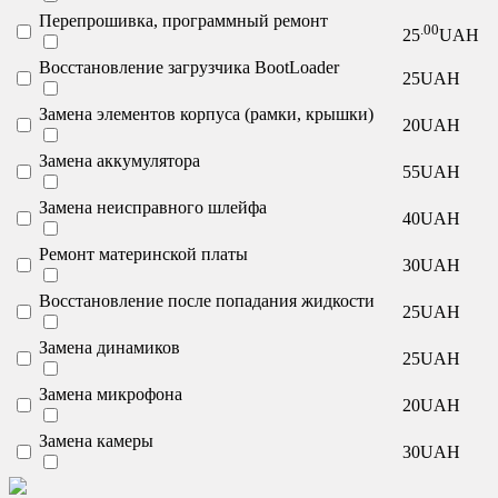
Перепрошивка, программный ремонт
.00
25
UAH
Восстановление загрузчика BootLoader
25
UAH
Замена элементов корпуса (рамки, крышки)
20
UAH
Замена аккумулятора
55
UAH
Замена неисправного шлейфа
40
UAH
Ремонт материнской платы
30
UAH
Восстановление после попадания жидкости
25
UAH
Замена динамиков
25
UAH
Замена микрофона
20
UAH
Замена камеры
30
UAH